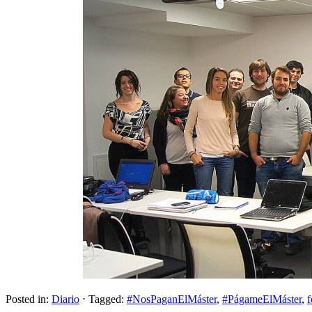
Posted in:
Diario
⋅
Tagged:
#NosPaganElMáster
,
#PágameElMáster
,