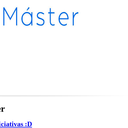
er
ciativas :D