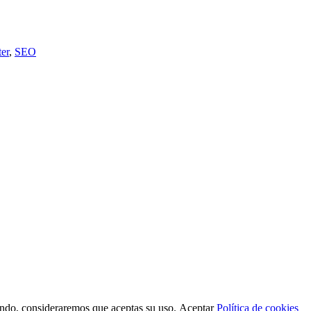
er
,
SEO
gando, consideraremos que aceptas su uso.
Aceptar
Política de cookies