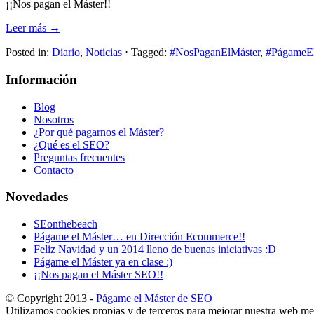
¡¡Nos pagan el Máster!!
Leer más →
Posted in:
Diario
,
Noticias
⋅
Tagged:
#NosPaganElMáster
,
#PágameEl
Información
Blog
Nosotros
¿Por qué pagarnos el Máster?
¿Qué es el SEO?
Preguntas frecuentes
Contacto
Novedades
SEonthebeach
Págame el Máster… en Dirección Ecommerce!!
Feliz Navidad y un 2014 lleno de buenas iniciativas :D
Págame el Máster ya en clase :)
¡¡Nos pagan el Máster SEO!!
© Copyright 2013 -
Págame el Máster de SEO
Utilizamos cookies propias y de terceros para mejorar nuestra web med