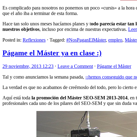
Es complicado para nosotros no ponernos un poco «cursis» a la hora 
que el año iba a terminar de esta forma.
Hace tan solo unos meses hacíamos planes y t
odo parecía estar tan 
nuestros objetivos
, incluso por encima de nuestras expectativas.
Lee
Posted in:
Reflexiones
⋅
Tagged:
#NosPaganElMáster
,
empleo
,
Máste
Págame el Máster ya en clase :)
29 noviembre, 2013 12:23
⋅
Leave a Comment
⋅
Págame el Máster
Tal y como anunciamos la semana pasada,
¡¡hemos conseguido que no
La verdad es que no acabamos de creérnoslo del todo, pero lo cierto 
Aquí está toda
la promoción del Máster SEO-SEM 2013-2014
, en
profesionales cada uno de los pilares del SEO-SEM y que sin duda van