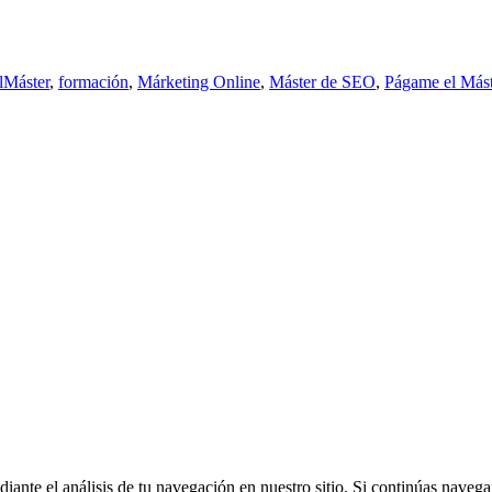
Máster
,
formación
,
Márketing Online
,
Máster de SEO
,
Págame el Mást
iante el análisis de tu navegación en nuestro sitio. Si continúas nave