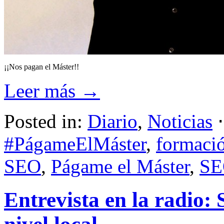
¡¡Nos pagan el Máster!!
Leer más →
Posted in:
Diario
,
Noticias
#PágameElMáster
,
formaci
SEO
,
Págame el Máster
,
S
Entrevista en la radio