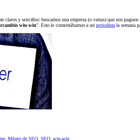
te claros y sencillos: buscamos una empresa (o varias) que nos paguen 
tercambio win-win
”. Esto le comentábamos a un
periodista
la semana pa
ine
,
Máster de SEO
,
SEO
,
win-win