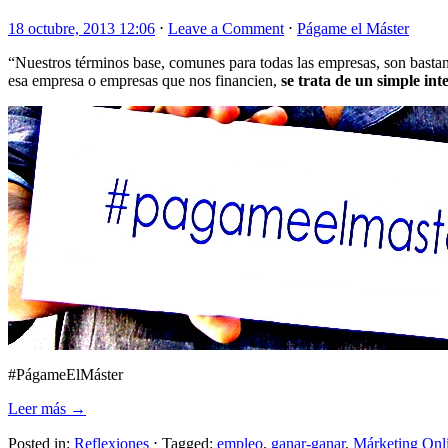
18 octubre, 2013 12:06
⋅
Leave a Comment
⋅
Págame el Máster
“Nuestros términos base, comunes para todas las empresas, son bastan
esa empresa o empresas que nos financien,
se trata de un simple in
#PágameElMáster
Leer más →
Posted in:
Reflexiones
⋅
Tagged:
empleo
,
ganar-ganar
,
Márketing Onl